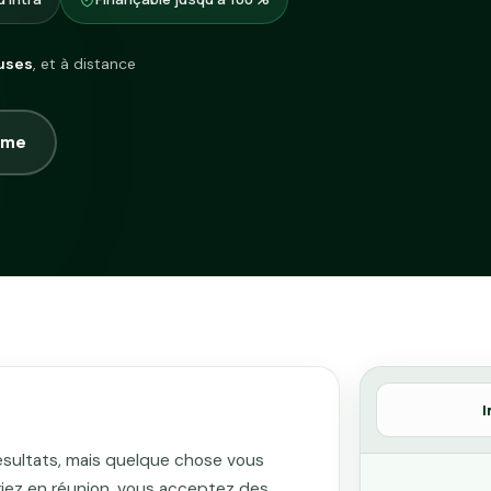
uses
, et à distance
mme
I
ésultats, mais quelque chose vous
vriez en réunion, vous acceptez des