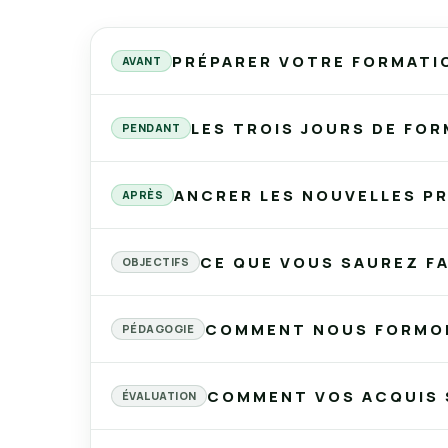
PRÉPARER VOTRE FORMATI
AVANT
LES TROIS JOURS DE FO
PENDANT
ANCRER LES NOUVELLES P
APRÈS
Comprendre la confiance en soi : ce qu'elle est
Identifier ses croyances limitantes et ses sc
CE QUE VOUS SAUREZ FAI
OBJECTIFS
Développer sa posture professionnelle : corps,
S'affirmer avec authenticité : dire non, expri
COMMENT NOUS FORMO
PÉDAGOGIE
Gérer le regard des autres et la peur du juge
Mises en pratique sur vos situations réelles a
COMMENT VOS ACQUIS
ÉVALUATION
Avant