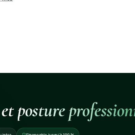
 et
posture profession
u intra
Finançable jusqu'à 100 %