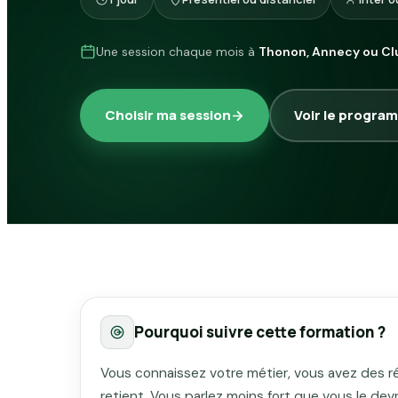
Une session chaque mois à
Thonon, Annecy ou Cl
Choisir ma session
Voir le progra
Pourquoi suivre cette formation ?
Vous connaissez votre métier, vous avez des r
retient. Vous parlez moins fort que vous le de