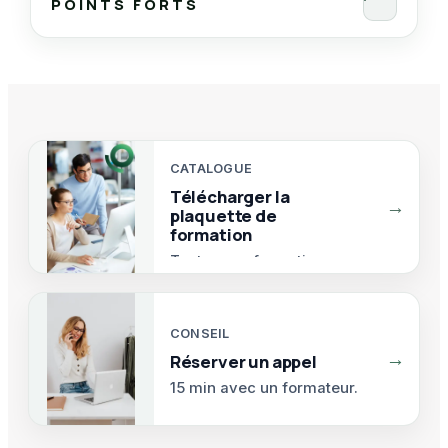
POINTS FORTS
Pendant
En fin de formation
Satisfaction
CATALOGUE
Télécharger la
→
plaquette de
formation
Toutes nos formations.
CONSEIL
→
Réserver un appel
15 min avec un formateur.