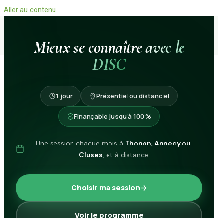
Aller au contenu
Mieux se connaître
avec le
DISC
1 jour
Présentiel ou distanciel
Finançable jusqu'à 100 %
Une session chaque mois à
Thonon, Annecy ou
Cluses
, et à distance
Choisir ma session
Voir le programme