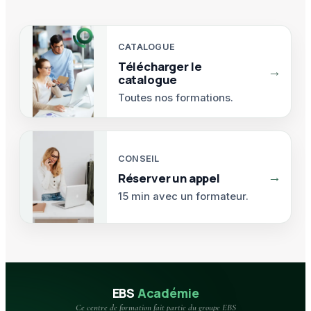
CATALOGUE
Télécharger le
→
catalogue
Toutes nos formations.
CONSEIL
→
Réserver un appel
15 min avec un formateur.
EBS
Académie
Ce centre de formation fait partie du groupe EBS