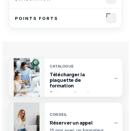
Avant
POINTS FORTS
Pendant
En fin de formation
Satisfaction
CATALOGUE
Télécharger la
→
plaquette de
formation
Toutes nos formations.
CONSEIL
→
Réserver un appel
15 min avec un formateur.