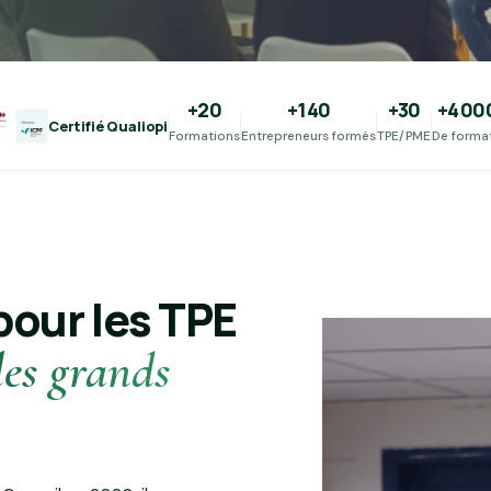
ntre de formation des 
+20
+140
+30
+4 00
ion
Certifié Qualiopi
Formations
Entrepreneurs formés
TPE/PME
De forma
ts, indépendants et
t Cluses, dans votre
 pour les TPE
les grands
ions